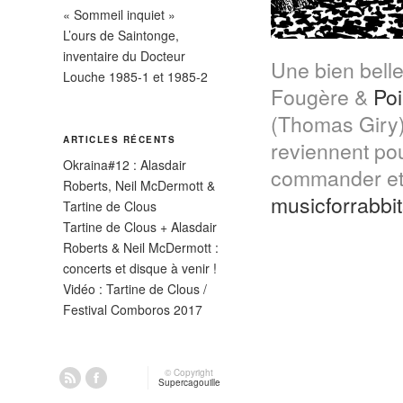
« Sommeil inquiet »
L’ours de Saintonge,
inventaire du Docteur
Une bien bell
Louche 1985-1 et 1985-2
Fougère &
Po
(Thomas Giry
ARTICLES RÉCENTS
reviennent pou
Okraina#12 : Alasdair
commander et/o
Roberts, Neil McDermott &
musicforrabb
Tartine de Clous
Tartine de Clous + Alasdair
Roberts & Neil McDermott :
concerts et disque à venir !
Vidéo : Tartine de Clous /
Festival Comboros 2017
© Copyright
Supercagouille