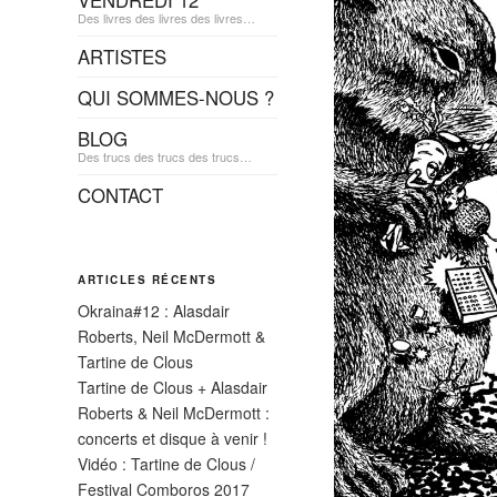
VENDREDI 12
Des livres des livres des livres…
ARTISTES
QUI SOMMES-NOUS ?
BLOG
Des trucs des trucs des trucs…
CONTACT
ARTICLES RÉCENTS
Okraina#12 : Alasdair
Roberts, Neil McDermott &
Tartine de Clous
Tartine de Clous + Alasdair
Roberts & Neil McDermott :
concerts et disque à venir !
Vidéo : Tartine de Clous /
Festival Comboros 2017