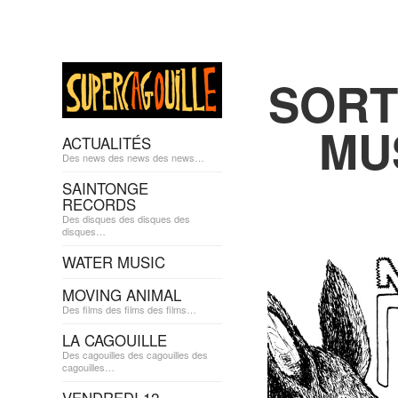
SORT
MU
ACTUALITÉS
Des news des news des news…
SAINTONGE
RECORDS
Des disques des disques des
disques…
WATER MUSIC
MOVING ANIMAL
Des films des films des films…
LA CAGOUILLE
Des cagouilles des cagouilles des
cagouilles…