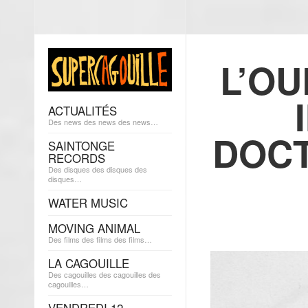
L’OU
ACTUALITÉS
Des news des news des news…
DOCT
SAINTONGE
RECORDS
Des disques des disques des
disques…
WATER MUSIC
MOVING ANIMAL
Des films des films des films…
LA CAGOUILLE
Des cagouilles des cagouilles des
cagouilles…