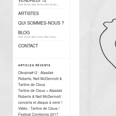
VENDREDI 12
Des livres des livres des livres…
ARTISTES
QUI SOMMES-NOUS ?
BLOG
Des trucs des trucs des trucs…
CONTACT
ARTICLES RÉCENTS
Okraina#12 : Alasdair
Roberts, Neil McDermott &
Tartine de Clous
Tartine de Clous + Alasdair
Roberts & Neil McDermott :
concerts et disque à venir !
Vidéo : Tartine de Clous /
Festival Comboros 2017