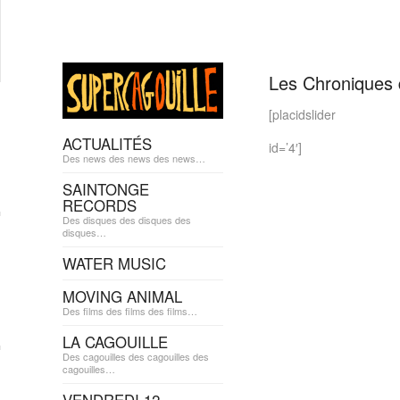
Les Chroniques 
[placidslider
ACTUALITÉS
id=’4′]
Des news des news des news…
SAINTONGE
RECORDS
Des disques des disques des
disques…
WATER MUSIC
MOVING ANIMAL
Des films des films des films…
LA CAGOUILLE
Des cagouilles des cagouilles des
cagouilles…