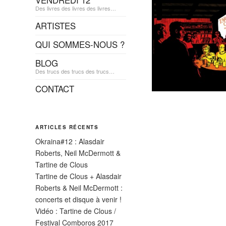
VENDREDI 12
Des livres des livres des livres…
ARTISTES
QUI SOMMES-NOUS ?
BLOG
Des trucs des trucs des trucs…
CONTACT
ARTICLES RÉCENTS
Okraina#12 : Alasdair
Roberts, Neil McDermott &
Tartine de Clous
Tartine de Clous + Alasdair
Roberts & Neil McDermott :
concerts et disque à venir !
Vidéo : Tartine de Clous /
Festival Comboros 2017