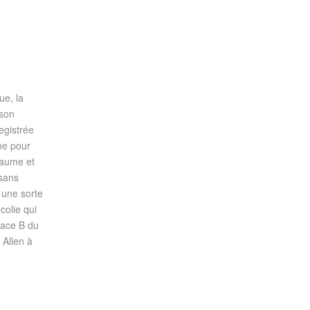
ue, la
nson
egistrée
he pour
laume et
 sans
 une sorte
colie qui
face B du
 Allen à