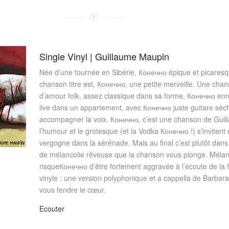
Single Vinyl | Guillaume Maupin
Née d’une tournée en Sibérie, Конечно épique et picaresq
chanson titre est, Конечно, une petite merveille. Une cha
d’amour folk, assez classique dans sa forme, Конечно enr
live dans un appartement, avec Конечно juste guitare sèc
accompagner la voix. Конечно, c’est une chanson de Guil
l’humour et le grotesque (et la Vodka Конечно !) s’invitent
vergogne dans la sérénade. Mais au final c’est plutôt dans
de mélancolie rêveuse que la chanson vous plonge. Mélan
risqueКонечно d’être fortement aggravée à l’écoute de la 
vinyle : une version polyphonique et a cappella de Barbara
vous fendre le cœur.
Ecouter