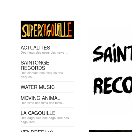
ACTUALITÉS
Des news des news des news…
SAINTONGE
RECORDS
Des disques des disques des
disques…
WATER MUSIC
MOVING ANIMAL
Des films des films des films…
LA CAGOUILLE
Des cagouilles des cagouilles des
cagouilles…