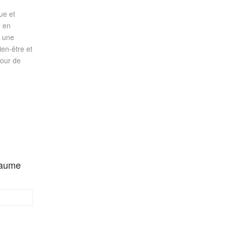
ue et
e en
à une
ien-être et
pour de
llaume