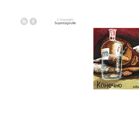
© Copyright
Supercagouille