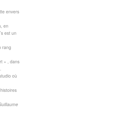
tte envers
s, en
0’s est un
n rang
t » , dans
.
studio où
histoires
Guillaume