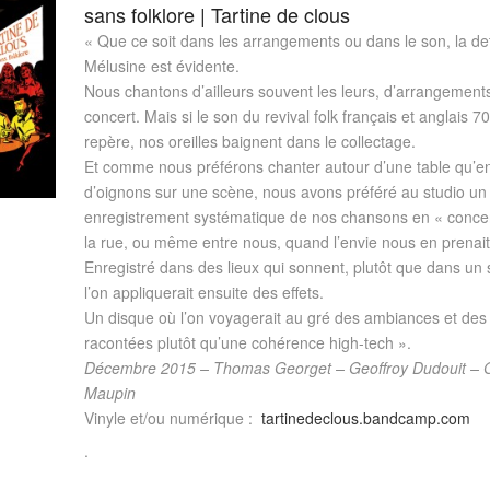
sans folklore | Tartine de clous
« Que ce soit dans les arrangements ou dans le son, la de
Mélusine est évidente.
Nous chantons d’ailleurs souvent les leurs, d’arrangement
concert. Mais si le son du revival folk français et anglais 7
repère, nos oreilles baignent dans le collectage.
Et comme nous préférons chanter autour d’une table qu’e
d’oignons sur une scène, nous avons préféré au studio un
enregistrement systématique de nos chansons en « concer
la rue, ou même entre nous, quand l’envie nous en prenait
Enregistré dans des lieux qui sonnent, plutôt que dans un 
l’on appliquerait ensuite des effets.
Un disque où l’on voyagerait au gré des ambiances et des 
racontées plutôt qu’une cohérence high-tech ».
Décembre 2015 – Thomas Georget – Geoffroy Dudouit – 
Maupin
Vinyle et/ou numérique :
tartinedeclous.bandcamp.com
.