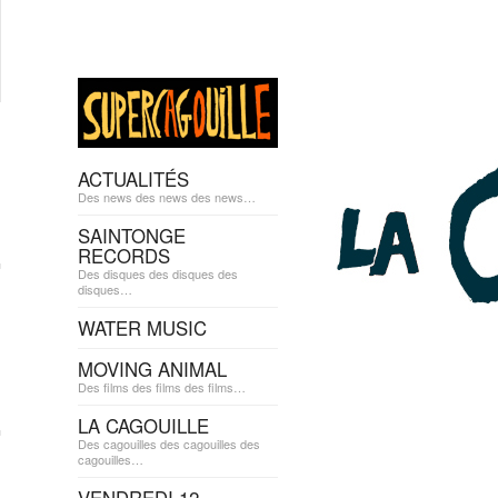
ACTUALITÉS
Des news des news des news…
SAINTONGE
RECORDS
Des disques des disques des
disques…
WATER MUSIC
MOVING ANIMAL
Des films des films des films…
LA CAGOUILLE
Des cagouilles des cagouilles des
cagouilles…