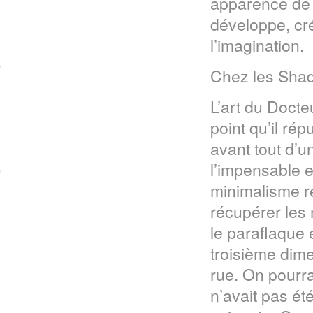
apparence de r
développe, cr
l’imagination.
Chez les Shado
L’art du Docte
point qu’il ré
avant tout d’u
l’impensable e
minimalisme re
récupérer les
le paraflaque 
troisième dime
rue. On pourrai
n’avait pas é