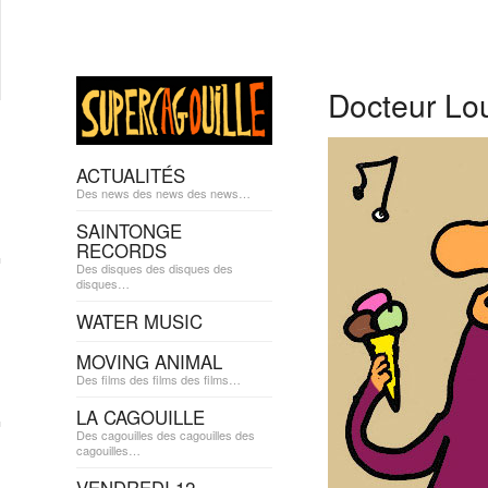
Docteur Lo
ACTUALITÉS
Des news des news des news…
SAINTONGE
RECORDS
Des disques des disques des
disques…
WATER MUSIC
MOVING ANIMAL
Des films des films des films…
LA CAGOUILLE
Des cagouilles des cagouilles des
cagouilles…