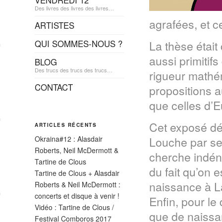
VENDREDI 12
Des livres des livres des livres…
agrafées, et ce
ARTISTES
QUI SOMMES-NOUS ?
La thèse était
aussi primitifs
BLOG
Des trucs des trucs des trucs…
rigueur mathé
CONTACT
propositions 
que celles d’E
Cet exposé dér
ARTICLES RÉCENTS
Okraina#12 : Alasdair
Louche par se
Roberts, Neil McDermott &
cherche indén
Tartine de Clous
du fait qu’on 
Tartine de Clous + Alasdair
naissance à La
Roberts & Neil McDermott :
concerts et disque à venir !
Enfin, pour le 
Vidéo : Tartine de Clous /
que de naissa
Festival Comboros 2017