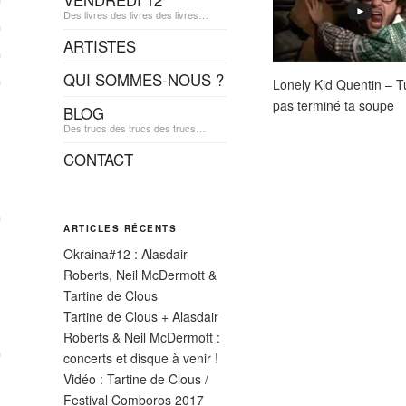
VENDREDI 12
Des livres des livres des livres…
ARTISTES
QUI SOMMES-NOUS ?
Lonely Kid Quentin – T
pas terminé ta soupe
BLOG
Des trucs des trucs des trucs…
CONTACT
ARTICLES RÉCENTS
Okraina#12 : Alasdair
Roberts, Neil McDermott &
Tartine de Clous
Tartine de Clous + Alasdair
Roberts & Neil McDermott :
concerts et disque à venir !
Vidéo : Tartine de Clous /
Festival Comboros 2017