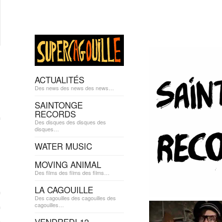
ACTUALITÉS
Des news des news des news…
SAINTONGE
RECORDS
Des disques des disques des
disques…
WATER MUSIC
MOVING ANIMAL
Des films des films des films…
LA CAGOUILLE
Des cagouilles des cagouilles des
cagouilles…