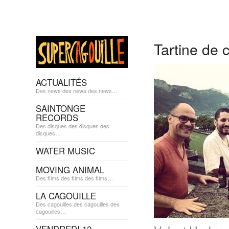
Tartine de 
ACTUALITÉS
Des news des news des news…
SAINTONGE
RECORDS
Des disques des disques des
disques…
WATER MUSIC
MOVING ANIMAL
Des films des films des films…
LA CAGOUILLE
Des cagouilles des cagouilles des
cagouilles…