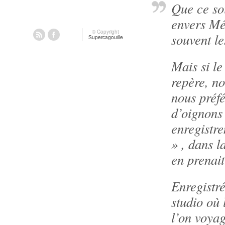
Que ce soi
envers Mé
© Copyright
souvent le
Supercagouille
Mais si le
repère, n
nous préf
d’oignons 
enregistr
» , dans l
en prenait
Enregistre
studio où
l’on voyag