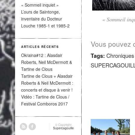
« Sommeil inquiet »
L’ours de Saintonge,
inventaire du Docteur
« Sommeil inqu
Louche 1985-1 et 1985-2
Vous pouvez cl
ARTICLES RÉCENTS
Chroniques 
Tags:
Okraina#12 : Alasdair
Roberts, Neil McDermott &
SUPERCAGOUIL
Tartine de Clous
Tartine de Clous + Alasdair
Roberts & Neil McDermott :
concerts et disque à venir !
Vidéo : Tartine de Clous /
Festival Comboros 2017
© Copyright
Supercagouille