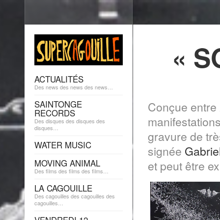
« S
ACTUALITÉS
Des news des news des news…
SAINTONGE
Conçue entre 
RECORDS
manifestations 
Des disques des disques des
disques…
gravure de tr
WATER MUSIC
signée
Gabrie
MOVING ANIMAL
et peut être 
Des films des films des films…
LA CAGOUILLE
Des cagouilles des cagouilles des
cagouilles…