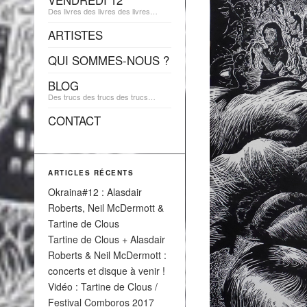
VENDREDI 12
Des livres des livres des livres…
ARTISTES
QUI SOMMES-NOUS ?
BLOG
Des trucs des trucs des trucs…
CONTACT
ARTICLES RÉCENTS
Okraina#12 : Alasdair
Roberts, Neil McDermott &
Tartine de Clous
Tartine de Clous + Alasdair
Roberts & Neil McDermott :
concerts et disque à venir !
Vidéo : Tartine de Clous /
Festival Comboros 2017