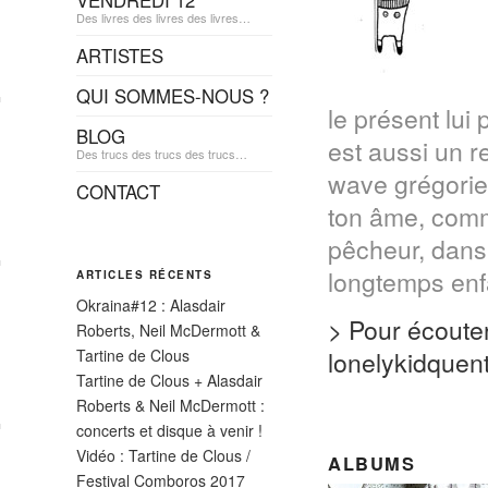
VENDREDI 12
Des livres des livres des livres…
ARTISTES
QUI SOMMES-NOUS ?
le présent lui 
BLOG
est aussi un r
Des trucs des trucs des trucs…
wave grégorien
CONTACT
ton âme, comme
pêcheur, dans 
longtemps en
ARTICLES RÉCENTS
Okraina#12 : Alasdair
> Pour écouter
Roberts, Neil McDermott &
Tartine de Clous
lonelykidque
Tartine de Clous + Alasdair
Roberts & Neil McDermott :
concerts et disque à venir !
Vidéo : Tartine de Clous /
ALBUMS
Festival Comboros 2017