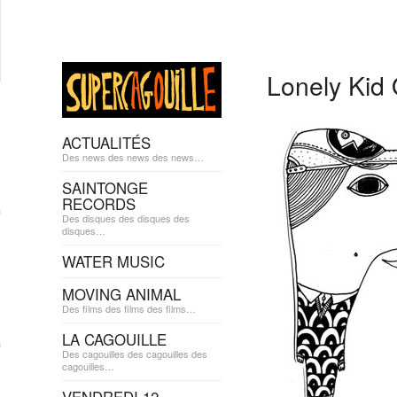
Lonely Kid
ACTUALITÉS
Des news des news des news…
SAINTONGE
RECORDS
Des disques des disques des
disques…
WATER MUSIC
MOVING ANIMAL
Des films des films des films…
LA CAGOUILLE
Des cagouilles des cagouilles des
cagouilles…