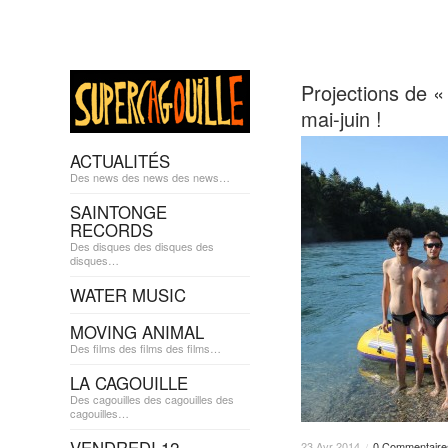
Projections de «
mai-juin !
ACTUALITÉS
Des news des news des news…
SAINTONGE
RECORDS
Des disques des disques des
disques…
WATER MUSIC
MOVING ANIMAL
Des films des films des films…
LA CAGOUILLE
Des cagouilles des cagouilles des
cagouilles…
23
Avr
2014
0 Commentaire
/