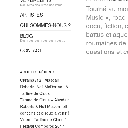
VENDREDI 12
Des livres des livres des livres…
Tourné au mois
ARTISTES
Music », road m
docu, fiction,
QUI SOMMES-NOUS ?
battus et aque
BLOG
Des trucs des trucs des trucs…
roumaines de l
questions et 
CONTACT
ARTICLES RÉCENTS
Okraina#12 : Alasdair
Roberts, Neil McDermott &
Tartine de Clous
Tartine de Clous + Alasdair
Roberts & Neil McDermott :
concerts et disque à venir !
Vidéo : Tartine de Clous /
Festival Comboros 2017